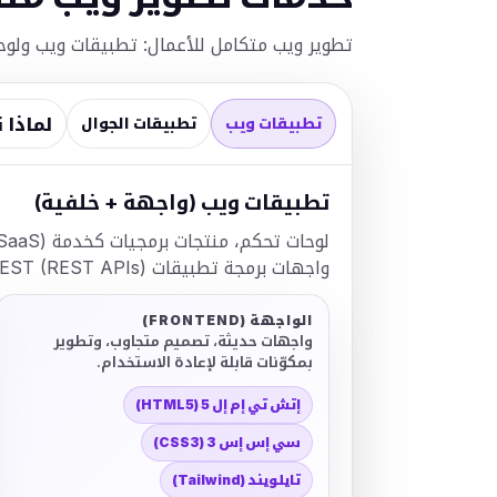
تطوير ويب متكامل للأعمال: تطبيقات ويب ولوحات تحكم وواجهات
لماذا 
تطبيقات ويب
تطبيقات الجوال
تطبيقات ويب (واجهة + خلفية)
واجهات برمجة تطبيقات REST (REST APIs)، وتكاملات.
الواجهة (FRONTEND)
واجهات حديثة، تصميم متجاوب، وتطوير
بمكوّنات قابلة لإعادة الاستخدام.
إتش تي إم إل 5 (HTML5)
سي إس إس 3 (CSS3)
تايلويند (Tailwind)