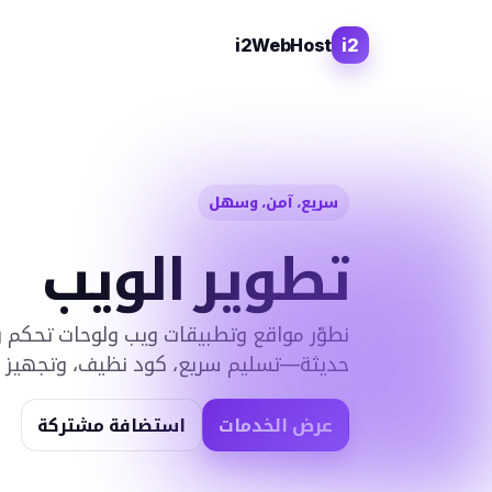
i2WebHost
i2
سريع، آمن، وسهل
تطوير الويب
حديثة—تسليم سريع، كود نظيف، وتجهيز للن
عرض الخدمات
استضافة مشتركة