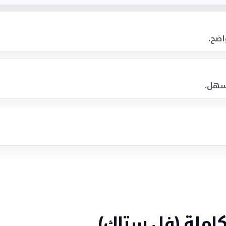
اضح.
أسهل.
املة (فل ستاك)