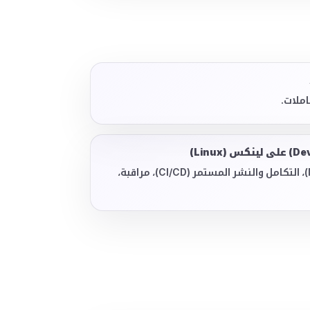
ملات.
دوكر (Docker)، إنجنكس (Nginx)، التكامل والنشر المستمر (CI/CD)، مراقبة،