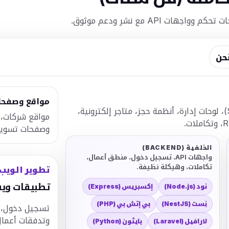
 API مع نشر ودعم موثوق.
نحن
مواقع وصفحا
لوحات تحكم، منتجات برمجيات كخدمة (SaaS)، لوحات إدارة، أنظمة حجز، متاجر إلكترونية،
مواقع شركات، 
وصفحات تسوي
الخلفية (BACKEND)
واجهات API، تسجيل دخول، منطق أعمال،
تكاملات، وهيكلة نظيفة.
تطوير الويب
تطبيقات وي
نود (Node.js)
إكسبريس (Express)
نِست (NestJS)
بي إتش بي (PHP)
تسجيل دخول، ص
وتدفقات أعمال
لارافيل (Laravel)
بايثون (Python)