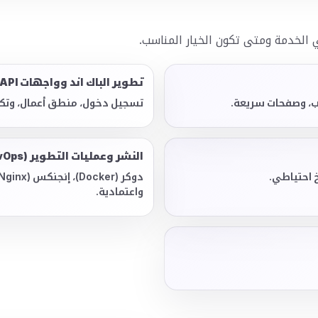
الخدمة ومتى تكون الخيار المناسب.
تطوير الباك اند وواجهات API
تسجيل دخول، منطق أعمال، وتكا
النشر وعمليات التطوير (DevOps) على لينكس (Linux)
واعتمادية.