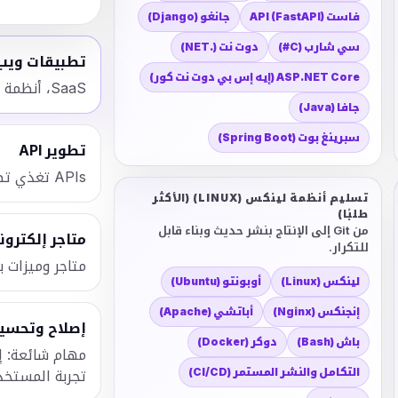
فاست API (FastAPI)
جانغو (Django)
سي شارب (C#)
دوت نت (.NET)
تطبيقات ويب
ASP.NET Core (إيه إس بي دوت نت كور)
SaaS، أنظمة حجز، أدوات داخلية، وتطبيقات مخصّصة.
جافا (Java)
سبرينغ بوت (Spring Boot)
تطوير API
APIs تغذي تطبيقات الويب وتطبيقات الجوال.
تسليم أنظمة لينكس (LINUX) (الأكثر
طلبًا)
من Git إلى الإنتاج بنشر حديث وبناء قابل
متاجر إلكترون
للتكرار.
متاجر وميزات ب
لينكس (Linux)
أوبونتو (Ubuntu)
إنجنكس (Nginx)
أباتشي (Apache)
إصلاح وتحسي
باش (Bash)
دوكر (Docker)
مهام شائعة: إ
التكامل والنشر المستمر (CI/CD)
تجربة المستخد