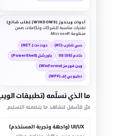
أدوات ويندوز (WINDOWS) (طلب شائع)
تقنيات مناسبة للشركات وتكاملات ضمن
منظومة Microsoft.
سي شارب (C#)
دوت نت (.NET)
خادم IIS (IIS)
باورشل (PowerShell)
وين فورمز (WinForms)
دبليو بي إف (WPF)
ما الذي نسلّمه (تطبيقات الويب
مرّر للأسفل لتشاهد ما يتضمنه التسليم.
UI/UX (واجهة وتجربة المستخدم)
تصميم حديث، مكوّنات متجاوبة، ونظام