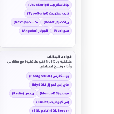
جافاسكريبت (JavaScript)
تايب سكريبت (TypeScript)
رياكت (React.js)
نكست (Next.js)
فيو (Vue)
أنجولار (Angular)
قواعد البيانات
علائقية وNoSQL (غير علائقية) مع فهارس
وأداء ونسخ احتياطي.
بوستغرس (PostgreSQL)
ماي إس كيو إل (MySQL)
مونغو (MongoDB)
ريدِس (Redis)
إس كيو لايت (SQLite)
SQL Server (خادم SQL)